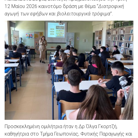
12 Μαίου 2026 καινοτόμο δράση με θέμα “
Διατροφική
αγωγή των εφήβων και βιολειτουργικά τρόφιμα
”.
Προσκεκλημένη ομιλήτρια ήταν η Δρ Όλγα Γκορτζή,
καθηγήτρια στο Τμήμα Γεωπονίας, Φυτικής Παραγωγής και