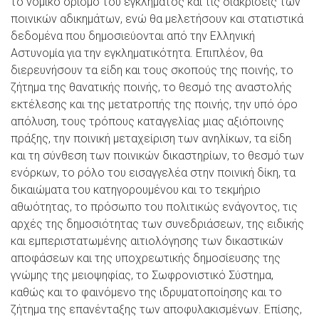
το νομικό ορισμό του εγκλήματος και τις διακρίσεις των
ποινικών αδικημάτων, ενώ θα μελετήσουν και στατιστικά
δεδομένα που δημοσιεύονται από την Ελληνική
Αστυνομία για την εγκληματικότητα. Επιπλέον, θα
διερευνήσουν τα είδη και τους σκοπούς της ποινής, το
ζήτημα της θανατικής ποινής, το θεσμό της αναστολής
εκτέλεσης και της μετατροπής της ποινής, την υπό όρο
απόλυση, τους τρόπους καταγγελίας μιας αξιόποινης
πράξης, την ποινική μεταχείριση των ανηλίκων, τα είδη
και τη σύνθεση των ποινικών δικαστηρίων, το θεσμό των
ενόρκων, το ρόλο του εισαγγελέα στην ποινική δίκη, τα
δικαιώματα του κατηγορουμένου και το τεκμήριο
αθωότητας, το πρόσωπο του πολιτικώς ενάγοντος, τις
αρχές της δημοσιότητας των συνεδριάσεων, της ειδικής
και εμπεριστατωμένης αιτιολόγησης των δικαστικών
αποφάσεων και της υποχρεωτικής δημοσίευσης της
γνώμης της μειοψηφίας, το Σωφρονιστικό Σύστημα,
καθώς και το φαινόμενο της ιδρυματοποίησης και το
ζήτημα της επανένταξης των αποφυλακισμένων. Επίσης,