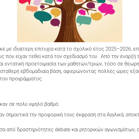
κε με ιδιαίτερη επιτυχία κατά το σχολικό έτος 2025–2026, ε
ς που είχαν τεθεί κατά τον σχεδιασμό του . Από την έναρξή
αι εντατική προετοιμασία των μαθητών/τριών, τόσο σε θεωρη
σταθερή εβδομαδιαία βάση, αφιερώνοντας πολλές ώρες εξάσκ
ς του προγράμματος.
ηκαν σε πολύ υψηλό βαθμό:
αν σημαντικά την προφορική τους έκφραση στα Αγγλικά, αποκτ
α από δραστηριότητες debate και ρητορικών αγωνισμάτων, α