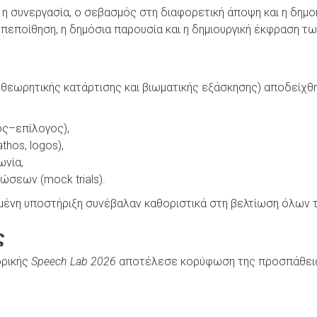
η συνεργασία, ο σεβασμός στη διαφορετική άποψη και η δημο
πεποίθηση, η δημόσια παρουσία και η δημιουργική έκφραση τ
εωρητικής κατάρτισης και βιωματικής εξάσκησης) αποδείχθηκ
ος–επίλογος),
thos, logos),
ωνία,
σεων (mock trials).
μένη υποστήριξη συνέβαλαν καθοριστικά στη βελτίωση όλων 
ς
ορικής
Speech Lab 2026
αποτέλεσε κορύφωση της προσπάθειας